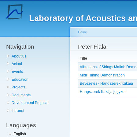
Sk
ma
Laboratory of Acoustics a
co
Home
Navigation
You are here
Peter Fiala
About us
Title
Actual
Vibrations of Strings Matlab Demo
Events
Midi Tuning Demonstration
Education
Bevezetés - Hangszerek fizikája
Projects
Hangszerek fizikája jegyzet
Documents
Pages
Development Projects
Intranet
Languages
English