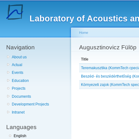
Sk
ma
Laboratory of Acoustics a
co
Home
Navigation
You are here
Augusztinovicz Fülöp
About us
Title
Actual
Teremakusztika (KommTech cpecia
Events
Beszéd- és beszédérthetőség (Ko
Education
Környezeti zajok (KommTech speci
Projects
Documents
Development Projects
Intranet
Languages
English