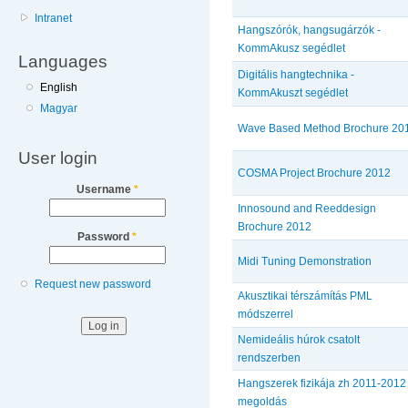
Intranet
Hangszórók, hangsugárzók -
KommAkusz segédlet
Languages
Digitális hangtechnika -
English
KommAkuszt segédlet
Magyar
Wave Based Method Brochure 20
User login
COSMA Project Brochure 2012
Username
*
Innosound and Reeddesign
Brochure 2012
Password
*
Midi Tuning Demonstration
Request new password
Akusztikai térszámítás PML
módszerrel
Nemideális húrok csatolt
rendszerben
Hangszerek fizikája zh 2011-2012
megoldás