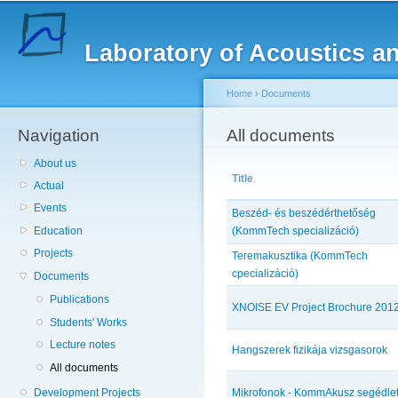
Sk
ma
Laboratory of Acoustics a
co
Home
›
Documents
Navigation
You are here
All documents
About us
Title
Actual
Events
Beszéd- és beszédérthetőség
Education
(KommTech specializáció)
Projects
Teremakusztika (KommTech
cpecializáció)
Documents
Publications
XNOISE EV Project Brochure 201
Students' Works
Lecture notes
Hangszerek fizikája vizsgasorok
All documents
Development Projects
Mikrofonok - KommAkusz segédle