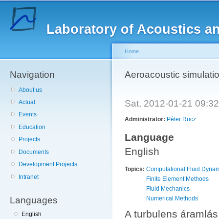
Sk
ma
Laboratory of Acoustics a
co
Home
Navigation
You are here
Aeroacoustic simulati
About us
Sat, 2012-01-21 09:
Actual
Events
Administrator:
Péter Rucz
Education
Language
Projects
English
Documents
Development Projects
Topics:
Computational Fluid Dyna
Intranet
Finite Element Methods
Fluid Mechanics
Languages
Numerical Methods
A turbulens áramlás 
English