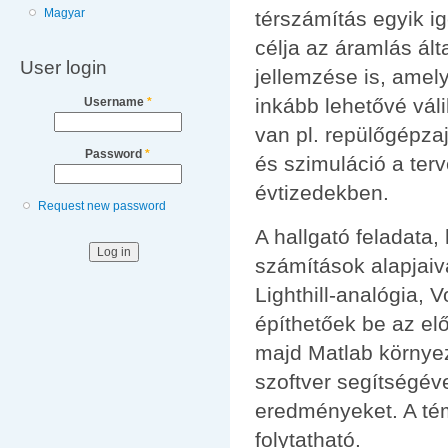
Magyar
térszámítás egyik ig
célja az áramlás álta
User login
jellemzése is, amel
inkább lehetővé váli
Username
*
van pl. repülőgépza
Password
*
és szimuláció a terv
évtizedekben.
Request new password
A hallgató feladata
számítások alapjaiva
Lighthill-analógia,
építhetőek be az el
majd Matlab környe
szoftver segítségéve
eredményeket. A té
folytatható.