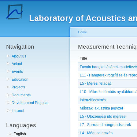
Sk
ma
Laboratory of Acoustics a
co
Home
Navigation
You are here
Measurement Techni
About us
Title
Actual
Fuvola hangkeltésének modellez
Events
L11 - Hangterek rögzítése és repr
Education
L5 - Mérési feladat
Projects
L10 - Mikrofontömbös nyalábform
Documents
Intenzitásmérés
Development Projects
Műszaki akusztika jegyzet
Intranet
L5 - Utózengési idő mérése
Languages
L7 - Sorround hangrendszerek
L4 - Móduselemzés
English