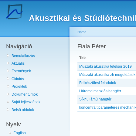
Sk
ma
Akusztikai és Stúdiótechn
co
Home
Navigáció
You are here
Fiala Péter
Bemutatkozás
Title
Aktuális
Műszaki akusztika tételsor 2019
Események
Műszaki akusztika zh megoldások
Oktatás
Felkészülési feladatok
Projektek
Háromdimenziós hangtér
Dokumentumok
Síkhullámú hangtér
Saját fejlesztések
koncentrált paraméteres mechanik
Belső oldalak
Nyelv
English