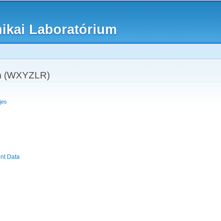
Skip to
main
nikai Laboratórium
content
om (WXYZLR)
jes
nt Data