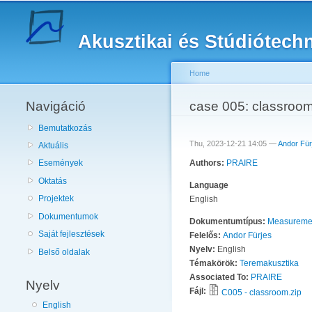
Akusztikai és Stúdiótech
Home
Navigáció
You are here
case 005: classro
Bemutatkozás
Thu, 2023-12-21 14:05 —
Andor Für
Aktuális
Authors:
PRAIRE
Események
Oktatás
Language
Projektek
English
Dokumentumok
Dokumentumtípus:
Measureme
Saját fejlesztések
Felelős:
Andor Fürjes
Nyelv:
English
Belső oldalak
Témakörök:
Teremakusztika
Associated To:
PRAIRE
Nyelv
Fájl:
C005 - classroom.zip
English