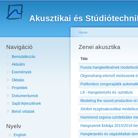
Sk
ma
Akusztikai és Stúdiótechn
co
Home
Navigáció
You are here
Zenei akusztika
Bemutatkozás
Title
Aktuális
Fuvola hangkeltésének modellez
Események
Orgonahang-elemző módszerek és 
Oktatás
Polifonikus zongorajáték automati
Projektek
L9 - Hangelemzés és -szintézis
Dokumentumok
Modeling the sound production of a
Saját fejlesztések
Xilofon rezgésakusztikai modelle
Belső oldalak
Hammond orgona-szintetizátor me
Nyelv
Hangszerek fizikája 2015/2016 b
Hangterjedés és vágásMatlab de
English