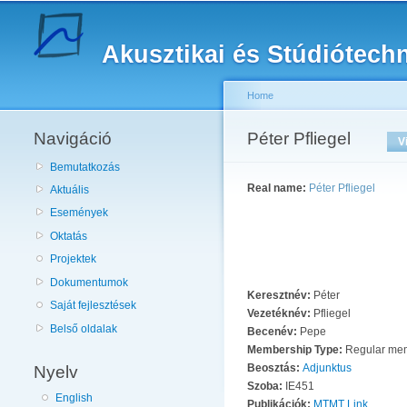
Akusztikai és Stúdiótech
Home
Navigáció
You are here
Péter Pfliegel
Primary tabs
V
Bemutatkozás
Real name:
Péter Pfliegel
Aktuális
Események
Oktatás
Projektek
Dokumentumok
Keresztnév:
Péter
Saját fejlesztések
Vezetéknév:
Pfliegel
Belső oldalak
Becenév:
Pepe
Membership Type:
Regular me
Nyelv
Beosztás:
Adjunktus
Szoba:
IE451
English
Publikációk:
MTMT Link