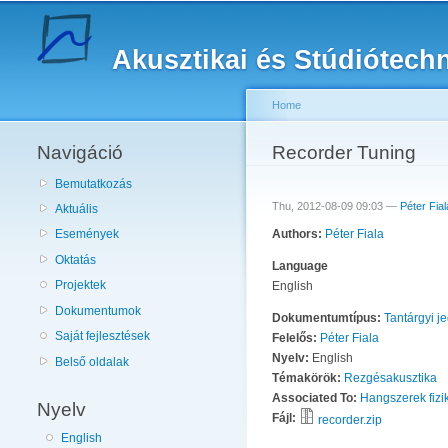
Akusztikai és Stúdiótech
Home
Navigáció
You are here
Recorder Tuning
Bemutatkozás
Thu, 2012-08-09 09:03 —
Péter Fial
Aktuális
Authors:
Péter Fiala
Események
Oktatás
Language
Projektek
English
Dokumentumok
Dokumentumtípus:
Tantárgyi j
Saját fejlesztések
Felelős:
Péter Fiala
Nyelv:
English
Belső oldalak
Témakörök:
Rezgésakusztika
Associated To:
Hangszerek fizi
Nyelv
Fájl:
recorder.zip
English