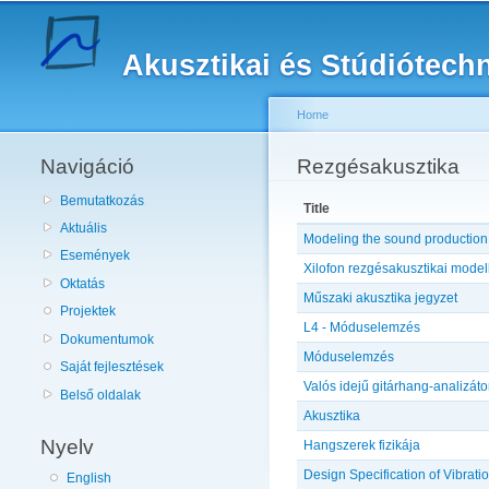
Akusztikai és Stúdiótech
Home
Navigáció
You are here
Rezgésakusztika
Bemutatkozás
Title
Aktuális
Modeling the sound production o
Események
Xilofon rezgésakusztikai mode
Oktatás
Műszaki akusztika jegyzet
Projektek
L4 - Móduselemzés
Dokumentumok
Móduselemzés
Saját fejlesztések
Valós idejű gitárhang-analizáto
Belső oldalak
Akusztika
Nyelv
Hangszerek fizikája
Design Specification of Vibrat
English