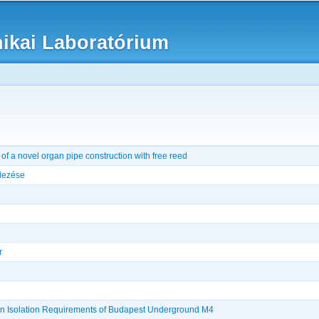
Skip to
main
nikai Laboratórium
content
f a novel organ pipe construction with free reed
llezése
r
ion Isolation Requirements of Budapest Underground M4