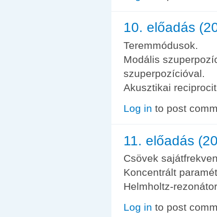
10. előadás (2
Teremmódusok.
Modális szuperpozí
szuperpozícióval.
Akusztikai reciproci
Log in
to post comm
11. előadás (20
Csövek sajátfrekven
Koncentrált paramét
Helmholtz-rezonátor
Log in
to post comm