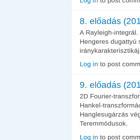
Log in
to post comm
8. előadás (201
A Rayleigh-integrál.
Hengeres dugattyú s
iránykarakterisztikáj
Log in
to post comm
9. előadás (201
2D Fourier-transzfo
Hankel-transzformác
Hanglesugárzás végt
Teremmódusok.
Log in
to post comm