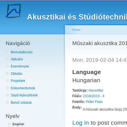
Sk
ma
Akusztikai és Stúdiótechn
co
Home
Navigáció
You are here
Műszaki akusztika 201
Bemutatkozás
Mon, 2019-02-04 14:
Aktuális
Események
Language
Oktatás
Hungarian
Projektek
Dokumentumok
Tantárgy:
Akusztika
Saját fejlesztések
Félév:
2018/2019 - II
Felelős:
Péter Fiala
Belső oldalak
Body:
A műszaki akusztika tárgy 20
Nyelv
Log in
to post comm
English