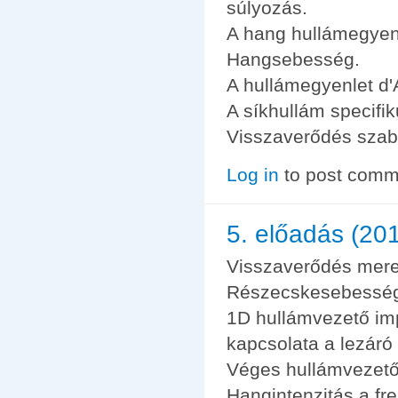
súlyozás.
A hang hullámegyen
Hangsebesség.
A hullámegyenlet d'
A síkhullám specifi
Visszaverődés szaba
Log in
to post comm
5. előadás (201
Visszaverődés merev
Részecskesebesség é
1D hullámvezető imp
kapcsolata a lezáró
Véges hullámvezet
Hangintenzitás a f